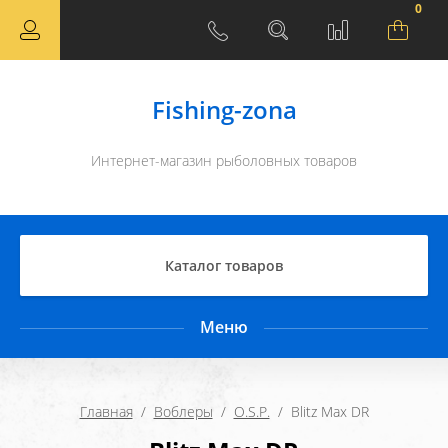
0
Fishing-zona
Интернет-магазин рыболовных товаров
Каталог товаров
Меню
Главная
  /  
Воблеры
  /  
O.S.P.
  /  Blitz Max DR