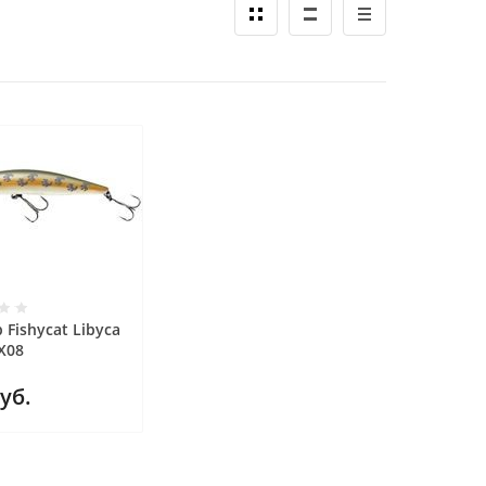
 Fishycat Libyca
X08
уб.