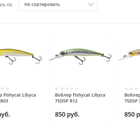
Не сортировать
ть по:
 Fishycat Libyca
Воблер Fishycat Libyca
Воблер
 R03
75DSP R12
75DSP 
уб.
850
руб.
850
р