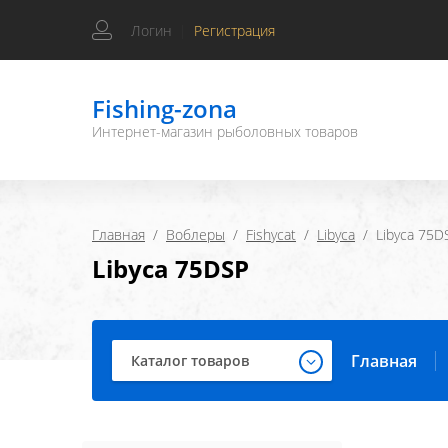
Логин
|
Регистрация
Fishing-zona
Интернет-магазин рыболовных товаров
Главная
  /  
Воблеры
  /  
Fishycat
  /  
Libyca
  /  Libyca 75D
Libyca 75DSP
Главная
Каталог товаров