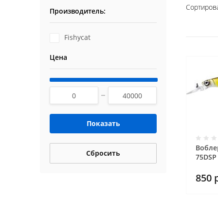
Сортирова
Производитель:
Fishycat
Цена
Показать
Воблер
Сбросить
75DSP
850
р