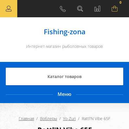
0
Fishing-zona
Интернет-магазин рыболовных товаров
Каталог товаров
Меню
Главная
  /  
Воблеры
  /  
Yo-Zuri
  /  Rattl'N Vibe 65F