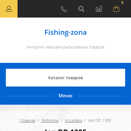
0
Fishing-zona
Интернет-магазин рыболовных товаров
Каталог товаров
Меню
Главная
  /  
Воблеры
  /  
Kosadaka
  /  Ion DD 130F