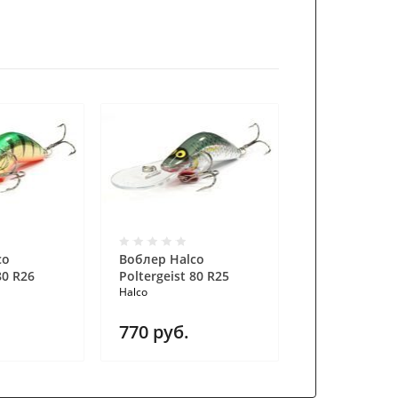
co
Воблер Halco
Воблер Halc
80 R26
Poltergeist 80 R25
Poltergeist 8
Halco
Halco
770
руб.
690
руб.