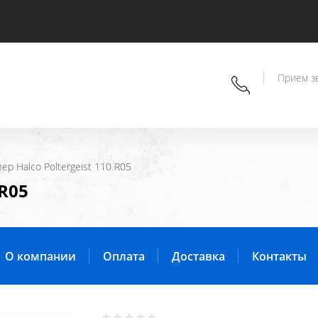
Прием зв
блер Halco Poltergeist 110 R05
 R05
О компании
Оплата
Доставка
Контакты