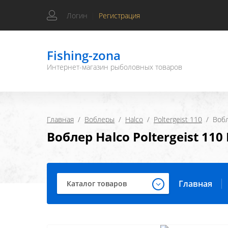
Логин
|
Регистрация
Fishing-zona
Интернет-магазин рыболовных товаров
Главная
  /  
Воблеры
  /  
Halco
  /  
Poltergeist 110
  /  Во
Воблер Halco Poltergeist 110
Главная
Каталог товаров