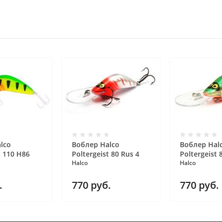
lco
Воблер Halco
Воблер Hal
t 110 H86
Poltergeist 80 Rus 4
Poltergeist 
Halco
Halco
.
770
руб.
770
руб.