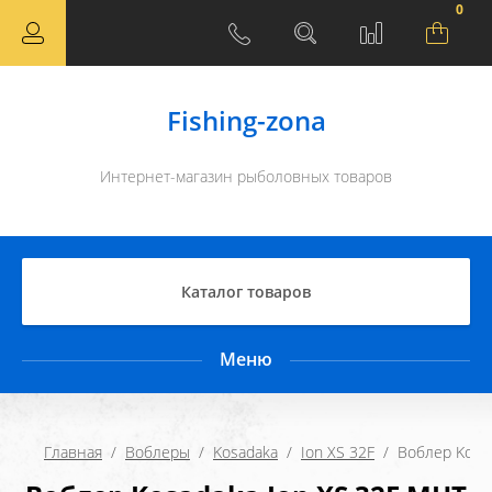
0
Fishing-zona
Интернет-магазин рыболовных товаров
Каталог товаров
Меню
Главная
  /  
Воблеры
  /  
Kosadaka
  /  
Ion XS 32F
  /  Воблер Kos