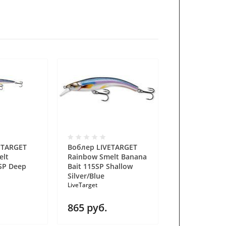
ETARGET
Воблер LIVETARGET
Воблер LIVE
elt
Rainbow Smelt Banana
Rainbow Smel
5SP Deep
Bait 115SP Shallow
Bait 115SP D
Silver/Blue
Gold/Black
LiveTarget
LiveTarget
865
руб.
865
руб.