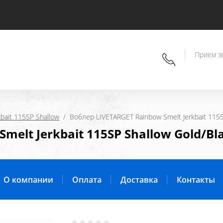
Прием зв
kbait 115SP Shallow
  /  Воблер LIVETARGET Rainbow Smelt Jerkbait 115
melt Jerkbait 115SP Shallow Gold/Bl
О компании
Оплата
Доставка
Контакты