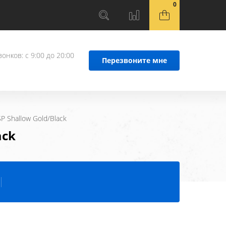
0
онков: с 9:00 до 20:00
Перезвоните мне
SP Shallow Gold/Black
ack