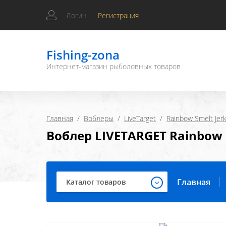
Логин
|
Регистрация
Fishing-zona
Интернет-магазин рыболовных товаров
Главная
  /  
Воблеры
  /  
LiveTarget
  /  
Rainbow Smelt Jer
Воблер LIVETARGET Rainbow S
Главная
Каталог товаров