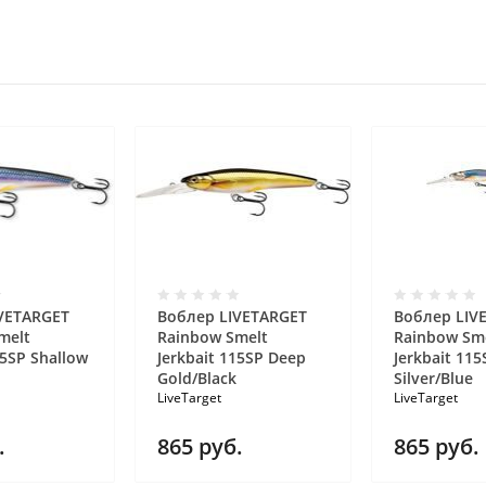
VETARGET
Воблер LIVETARGET
Воблер LIV
melt
Rainbow Smelt
Rainbow Sm
15SP Shallow
Jerkbait 115SP Deep
Jerkbait 11
Gold/Black
Silver/Blue
LiveTarget
LiveTarget
.
865
руб.
865
руб.