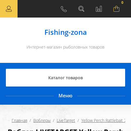
0
Fishing-zona
Интернет-магазин рыболовных товаров
Каталог товаров
Меню
Главная
  /  
Воблеры
  /  
LiveTarget
  /  
Yellow Perch Rattlebait 70S