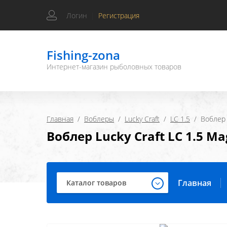
Логин
|
Регистрация
Fishing-zona
Интернет-магазин рыболовных товаров
Главная
  /  
Воблеры
  /  
Lucky Craft
  /  
LC 1.5
  /  Воблер
Воблер Lucky Craft LC 1.5 Ma
Главная
Каталог товаров