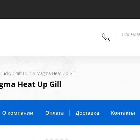
Прием зв
 Lucky Craft LC 1.5 Magma Heat Up Gill
gma Heat Up Gill
О компании
Оплата
Доставка
Контакты