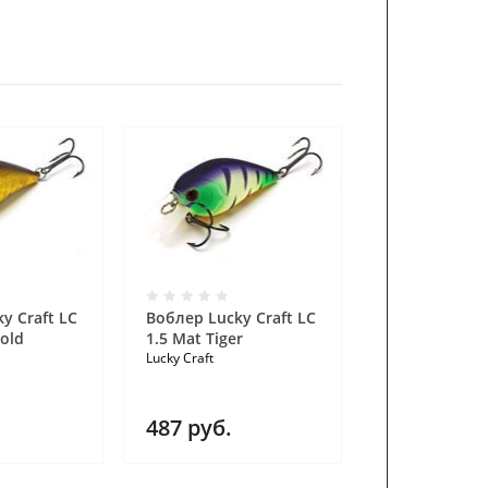
y Craft LC
Воблер Lucky Craft LC
Воблер Lucky
Gold
1.5 Mat Tiger
1.5 Flake Cra
Lucky Craft
Lucky Craft
487
руб.
487
руб.