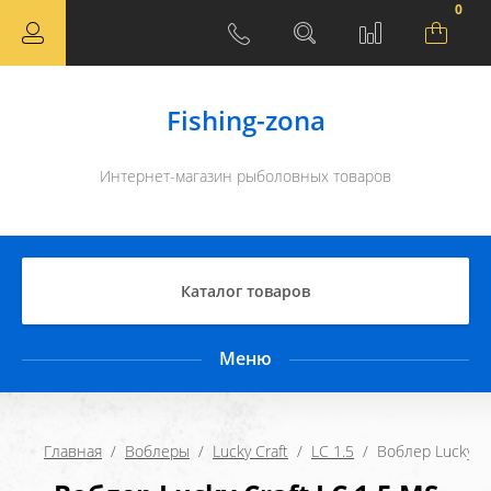
0
Fishing-zona
Интернет-магазин рыболовных товаров
Каталог товаров
Меню
Главная
  /  
Воблеры
  /  
Lucky Craft
  /  
LC 1.5
  /  Воблер Lucky C