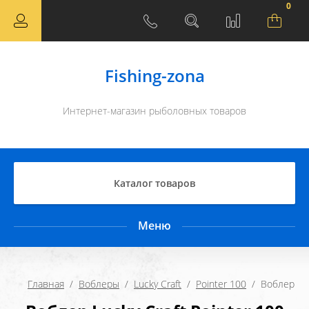
0
Fishing-zona
Интернет-магазин рыболовных товаров
Каталог товаров
Меню
Главная
  /  
Воблеры
  /  
Lucky Craft
  /  
Pointer 100
  /  Воблер Lu