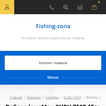
0
Fishing-zona
Интернет-магазин рыболовных товаров
Каталог товаров
Меню
Главная
  /  
Воблеры
  /  
LureMax
  /  
GURU 75SP
  /  Воблер Lu