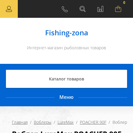
0
Fishing-zona
Интернет-магазин рыболовных товаров
Каталог товаров
Меню
Главная
  /  
Воблеры
  /  
LureMax
  /  
POACHER 90F
  /  Воблер 