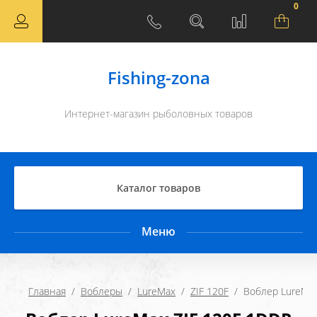
0
Fishing-zona
Интернет-магазин рыболовных товаров
Каталог товаров
Меню
Главная
  /  
Воблеры
  /  
LureMax
  /  
ZIF 120F
  /  Воблер LureMa