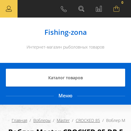
0
Fishing-zona
Интернет-магазин рыболовных товаров
Каталог товаров
Меню
Главная
  /  
Воблеры
  /  
Master
  /  
CROCKED 85
  /  Воблер Ma