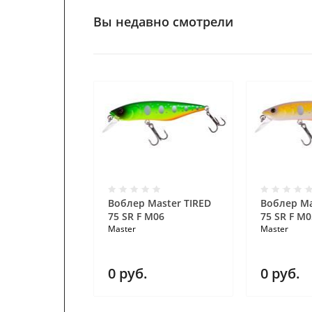
Вы недавно смотрели
Воблер Master TIRED
Воблер Ma
75 SR F M06
75 SR F M0
Master
Master
0
руб.
0
руб.