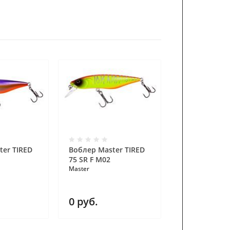
ter TIRED
Воблер Master TIRED
Воблер Mast
75 SR F M02
ELECTED 110 
Master
M08
Master
0
руб.
0
руб.