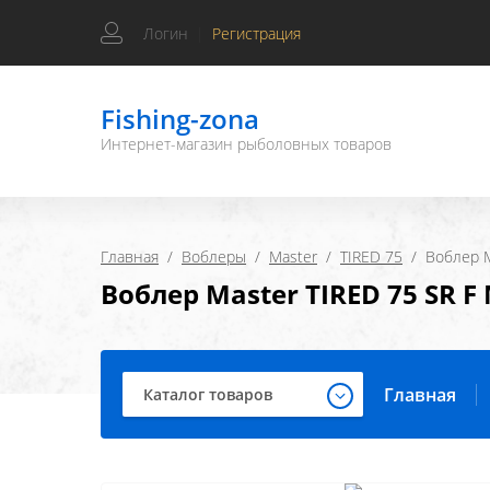
Логин
|
Регистрация
Fishing-zona
Интернет-магазин рыболовных товаров
Главная
  /  
Воблеры
  /  
Master
  /  
TIRED 75
  /  Воблер
Воблер Master TIRED 75 SR F
Главная
Каталог товаров