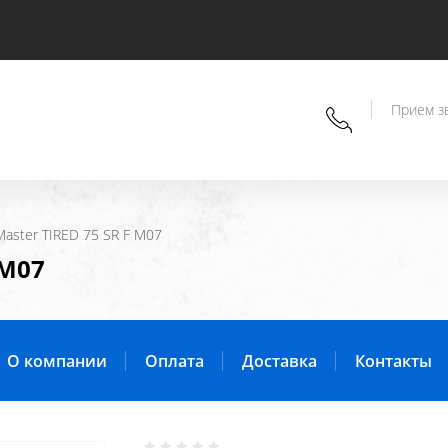
Прием зв
 Master TIRED 75 SR F M07
 M07
О компании
Оплата
Доставка
Контакты