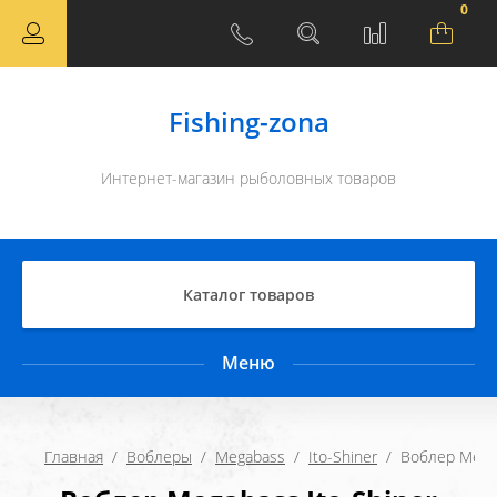
0
Fishing-zona
Интернет-магазин рыболовных товаров
Каталог товаров
Меню
Главная
  /  
Воблеры
  /  
Megabass
  /  
Ito-Shiner
  /  Воблер Mega