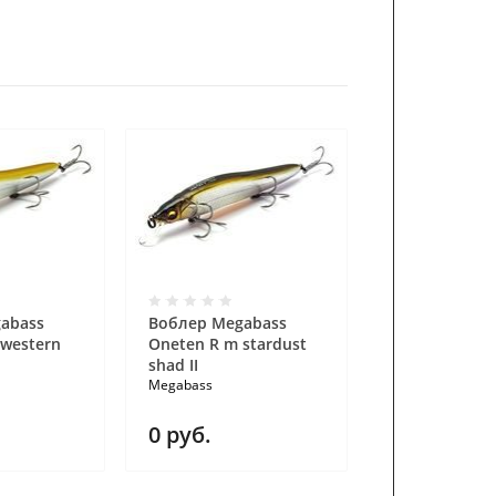
abass
Воблер Megabass
Воблер Mega
 western
Oneten R m stardust
Oneten R gg 
shad II
kinkuro
Megabass
Megabass
0
руб.
0
руб.