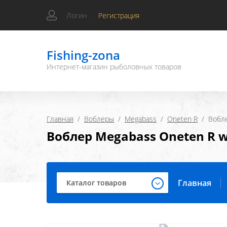
Логин
|
Регистрация
Fishing-zona
Интернет-магазин рыболовных товаров
Главная
  /  
Воблеры
  /  
Megabass
  /  
Oneten R
  /  Воб
Воблер Megabass Oneten R w
Главная
Каталог товаров