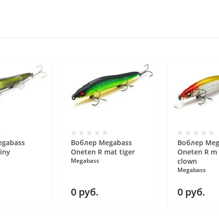
egabass
Воблер Megabass
Воблер Meg
iny
Oneten R mat tiger
Oneten R m
Megabass
clown
Megabass
0
руб.
0
руб.