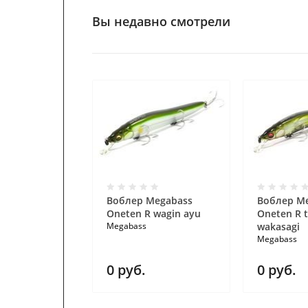
Вы недавно смотрели
Воблер Megabass
Воблер M
Oneten R wagin ayu
Oneten R t
Megabass
wakasagi
Megabass
0
руб.
0
руб.