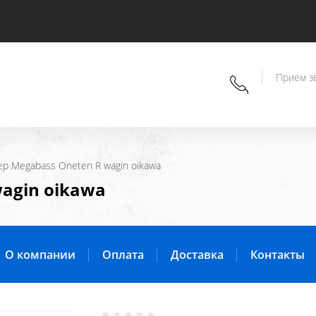
Прием зв
лер Megabass Oneten R wagin oikawa
agin oikawa
О компании
Оплата
Доставка
Контакты