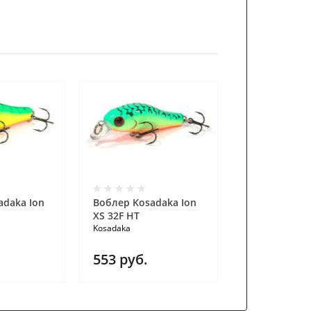
adaka Ion
Воблер Kosadaka Ion
Воблер Kosad
XS 32F HT
XS 32F HGBL
Kosadaka
Kosadaka
553
руб.
553
руб.