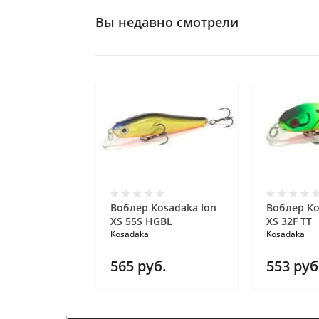
Вы недавно смотрели
Воблер Kosadaka Ion
Воблер Ko
XS 55S HGBL
XS 32F TT
Kosadaka
Kosadaka
565
руб.
553
руб