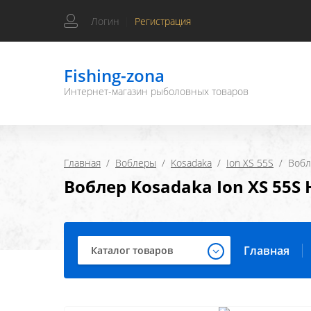
Логин
|
Регистрация
Fishing-zona
Интернет-магазин рыболовных товаров
Главная
  /  
Воблеры
  /  
Kosadaka
  /  
Ion XS 55S
  /  Воб
Воблер Kosadaka Ion XS 55S 
Главная
Каталог товаров