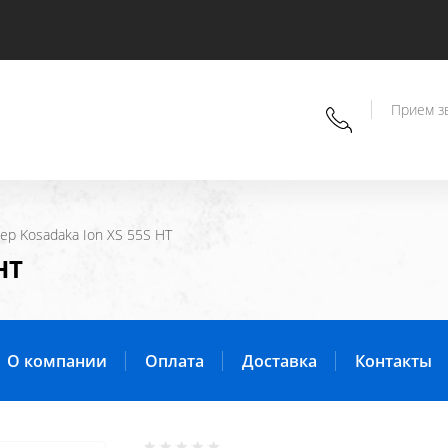
Прием зв
лер Kosadaka Ion XS 55S HT
HT
О компании
Оплата
Доставка
Контакты