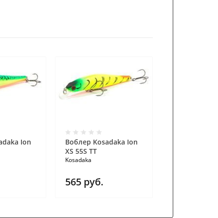
adaka Ion
Воблер Kosadaka Ion
Воблер Kosad
XS 55S TT
XS 55S PNT
Kosadaka
Kosadaka
565
руб.
565
руб.