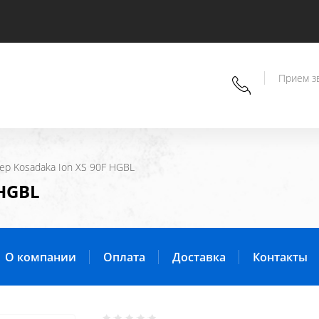
Прием зв
лер Kosadaka Ion XS 90F HGBL
 HGBL
О компании
Оплата
Доставка
Контакты