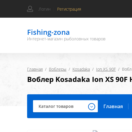
Логин
|
Регистрация
Fishing-zona
Интернет-магазин рыболовных товаров
Главная
  /  
Воблеры
  /  
Kosadaka
  /  
Ion XS 90F
  /  Воб
Воблер Kosadaka Ion XS 90F
Главная
Каталог товаров