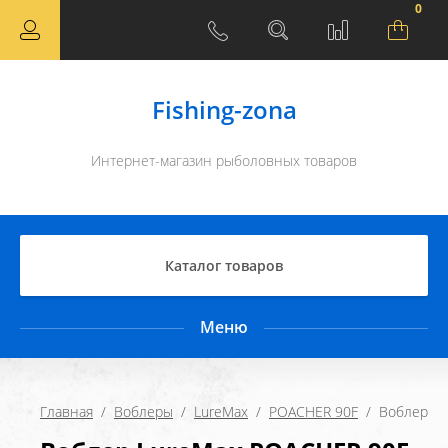
0
Fishing-zona
Интернет-магазин рыболовных товаров
Каталог товаров
Меню
Главная
  /  
Воблеры
  /  
LureMax
  /  
POACHER 90F
  /  Воблер 