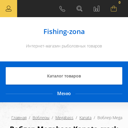
0
Fishing-zona
Интернет-магазин рыболовных товаров
Каталог товаров
Меню
Главная
  /  
Воблеры
  /  
Megabass
  /  
Kanata
  /  Воблер Megabas